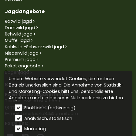
Jagdangebote
Rotwild jagd
Damwild jagd
Rehwild jagd
Muffel jagd
Kahlwild -Schwarzwild jagd
Niederwild jagd
Premium jagd
Paket angebote
Bogenjagd
Unsere Website verwendet Cookies, die für ihren
Kontakt
Betrieb unerlässlich sind. Die Annahme von Statistik-
und Marketing-Cookies hilft uns, personalisierte
Faller László Jagdvermittler
Angebote und ein besseres Nutzererlebnis zu bieten.
Telefon:
+36 30 604 9659
(erreichbar an WhatsApp)
Funktional (notwendig)
E-mail: fallerlaszlo84@gmail.com
Analytisch, statistisch
Folge uns:
Marketing