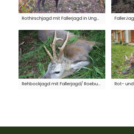
Rothirschjagd mit Fallerjagd in Ungarn / Red stag hunting with Fallerjagd in Hungary
Rehbockjagd mit Fallerjagd/ Roebuck hunt with Fallerjagd