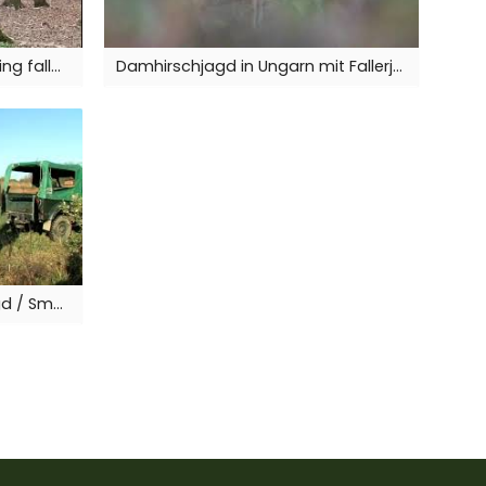
Dambrunft mit Handy / Rutting fallow deers with mobile phone Fallerjagd
Damhirschjagd in Ungarn mit Fallerjagd / Fallow buck hunting in Hungary with Fallerjagd
Niederwildjagd mit FallerJagd / Small game hunting with FallerJagd