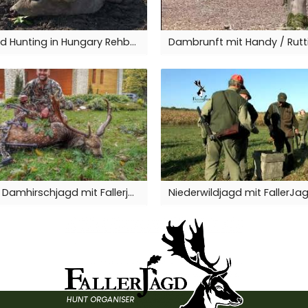
FallerJagd Hunting in Hungary Rehbock / Roe buck
Rot- und Damhirschjagd mit Fallerjagd/Red stag and fallow buck hunt with Fallerjagd 2016-17.