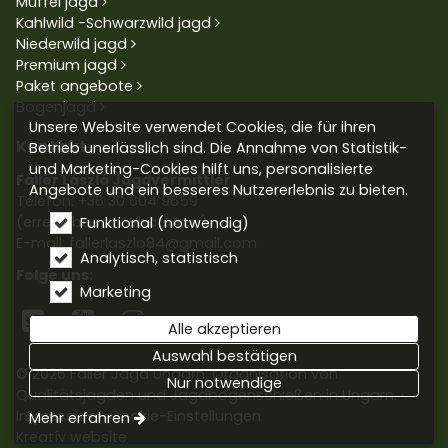
Muffel jagd
Kahlwild -Schwarzwild jagd
Niederwild jagd
Premium jagd
Paket angebote
Bogenjagd
Unsere Website verwendet Cookies, die für ihren
Kontakt
Betrieb unerlässlich sind. Die Annahme von Statistik-
und Marketing-Cookies hilft uns, personalisierte
Faller László Jagdvermittler
Angebote und ein besseres Nutzererlebnis zu bieten.
Telefon:
+36 30 604 9659
(erreichbar an WhatsApp)
Funktional (notwendig)
E-mail: fallerlaszlo84@gmail.com
Analytisch, statistisch
Folge uns:
Marketing



Alle akzeptieren
Auswahl bestätigen
© 2026 Faller Jagd Ungarn. Organisation von
Nur notwendige
Qualitätsjagden und Jagdbogenschießen in Ungarn.
Impressum
Cookie-Einstellungen
Mehr erfahren
Kreatív website