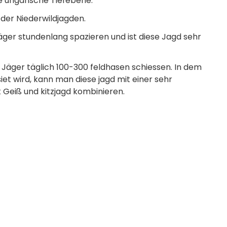
ne ungarische Tiefebene.
 der Niederwildjagden.
Jäger stundenlang spazieren und ist diese Jagd sehr
 Jäger täglich 100-300 feldhasen schiessen. In dem
siet wird, kann man diese jagd mit einer sehr
Geiß und kitzjagd kombinieren.