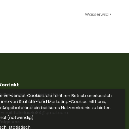
Wasserwild
Kontakt
Faller László Jagdvermittler
 verwendet Cookies, die für ihren Betrieb unerlässlich
Telefon:
+36 30 604 9659
hme von Statistik- und Marketing-Cookies hilft uns,
(erreichbar an WhatsApp)
e Angebote und ein besseres Nutzererlebnis zu bieten.
E-mail: fallerlaszlo84@gmail.com
onal (notwendig)
Folge uns:
sch, statistisch