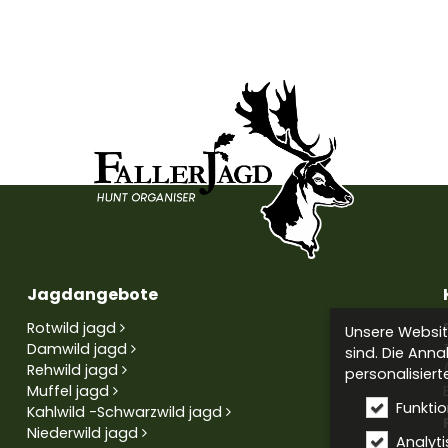
Jagdangebote
Rotwild jagd
Unsere Website
Damwild jagd
sind. Die Anna
Rehwild jagd
personalisiert
Muffel jagd
Funkti
Kahlwild -Schwarzwild jagd
Niederwild jagd
Analyti