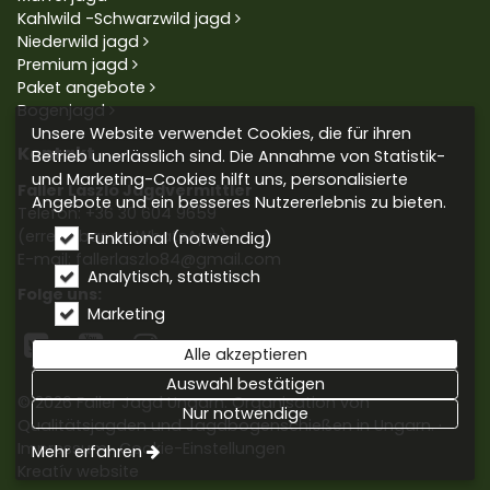
Kahlwild -Schwarzwild jagd
Niederwild jagd
Premium jagd
Paket angebote
Bogenjagd
Unsere Website verwendet Cookies, die für ihren
Kontakt
Betrieb unerlässlich sind. Die Annahme von Statistik-
und Marketing-Cookies hilft uns, personalisierte
Faller László Jagdvermittler
Angebote und ein besseres Nutzererlebnis zu bieten.
Telefon:
+36 30 604 9659
(erreichbar an WhatsApp)
Funktional (notwendig)
E-mail: fallerlaszlo84@gmail.com
Analytisch, statistisch
Folge uns:
Marketing



Alle akzeptieren
Auswahl bestätigen
© 2026 Faller Jagd Ungarn. Organisation von
Nur notwendige
Qualitätsjagden und Jagdbogenschießen in Ungarn.
Impressum
Cookie-Einstellungen
Mehr erfahren
Kreatív website