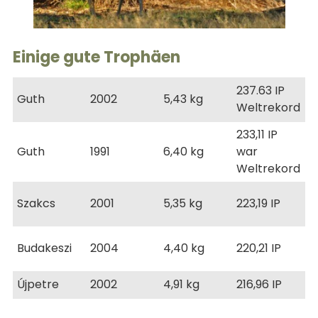
Einige gute Trophäen
237.63 IP
Guth
2002
5,43 kg
Weltrekord
233,11 IP
Guth
1991
6,40 kg
war
Weltrekord
Szakcs
2001
5,35 kg
223,19 IP
Budakeszi
2004
4,40 kg
220,21 IP
Újpetre
2002
4,91 kg
216,96 IP