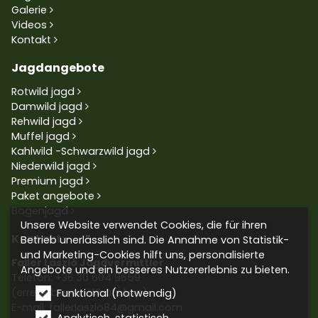
Galerie
Videos
Kontakt
Jagdangebote
Rotwild jagd
Damwild jagd
Rehwild jagd
Muffel jagd
Kahlwild -Schwarzwild jagd
Niederwild jagd
Premium jagd
Paket angebote
Bogenjagd
Unsere Website verwendet Cookies, die für ihren
Kontakt
Betrieb unerlässlich sind. Die Annahme von Statistik-
und Marketing-Cookies hilft uns, personalisierte
Faller László Jagdvermittler
Angebote und ein besseres Nutzererlebnis zu bieten.
Telefon:
+36 30 604 9659
(erreichbar an WhatsApp)
Funktional (notwendig)
E-mail: fallerlaszlo84@gmail.com
Analytisch, statistisch