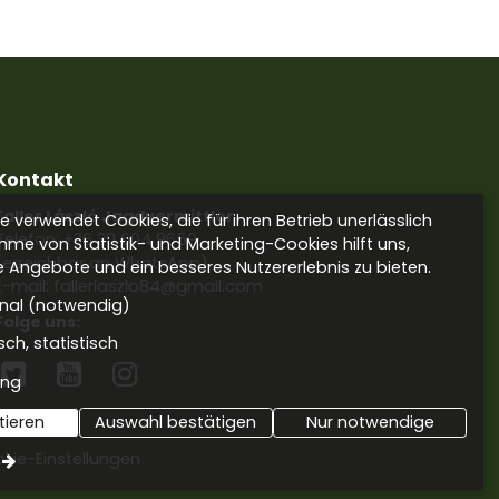
Kontakt
Faller László Jagdvermittler
 verwendet Cookies, die für ihren Betrieb unerlässlich
Telefon:
+36 30 604 9659
hme von Statistik- und Marketing-Cookies hilft uns,
(erreichbar an WhatsApp)
e Angebote und ein besseres Nutzererlebnis zu bieten.
E-mail: fallerlaszlo84@gmail.com
onal (notwendig)
Folge uns:
sch, statistisch



ing
tieren
Auswahl bestätigen
Nur notwendige
kie-Einstellungen