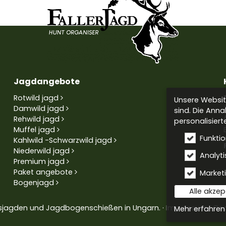
Jagdangebote
Rotwild jagd
Unsere Website
Damwild jagd
sind. Die Anna
Rehwild jagd
personalisiert
Muffel jagd
Funkti
Kahlwild -Schwarzwild jagd
Niederwild jagd
Analyti
Premium jagd
Paket angebote
Market
Bogenjagd
Alle akzep
ätsjagden und Jagdbogenschießen in Ungarn.
Impressum
Coo
Mehr erfahren