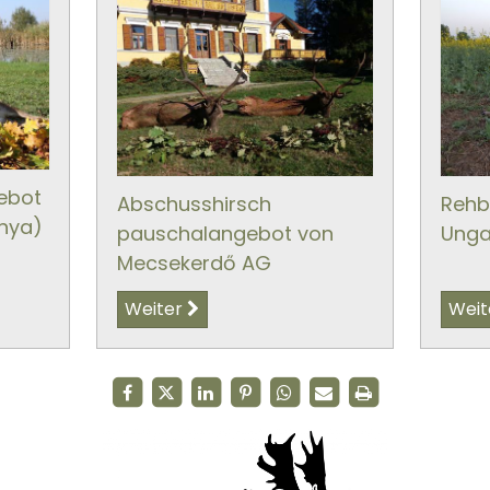
ebot
Abschusshirsch
Rehb
ónya)
pauschalangebot von
Unga
Mecsekerdő AG
Weiter
Weit