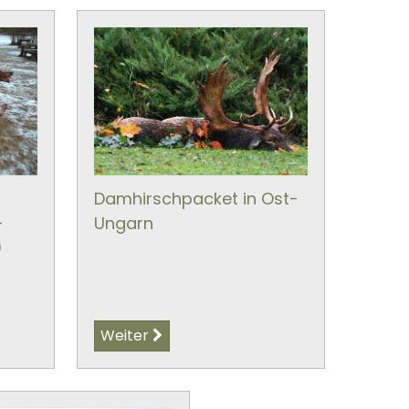
Damhirschpacket in Ost-
-
Ungarn
)
Weiter