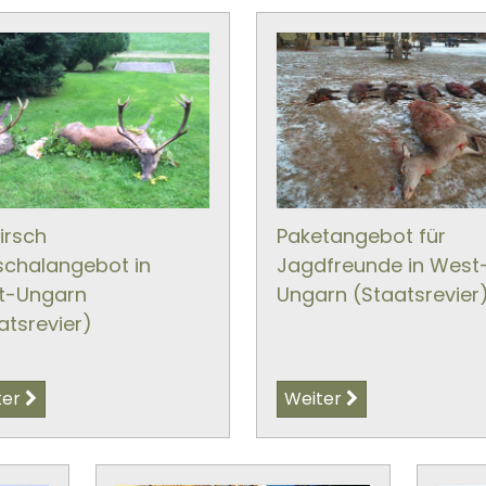
irsch
Paketangebot für
chalangebot in
Jagdfreunde in West
t-Ungarn
Ungarn (Staatsrevier
atsrevier)
ter
Weiter