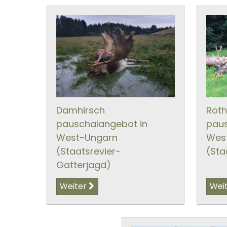
Damhirsch
Roth
pauschalangebot in
paus
West-Ungarn
Wes
(Staatsrevier-
(Sta
Gatterjagd)
Weiter
Wei