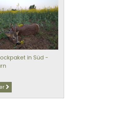
ockpaket in Süd -
rn
er