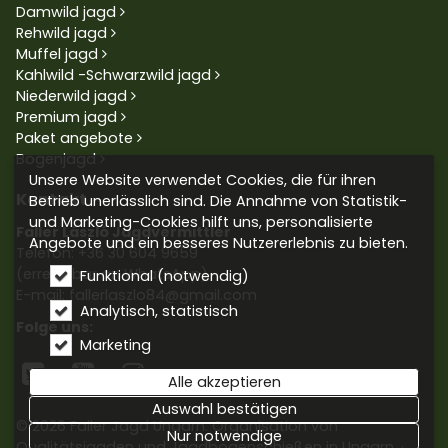
Damwild jagd
Rehwild jagd
Muffel jagd
Kahlwild -Schwarzwild jagd
Niederwild jagd
Premium jagd
Paket angebote
Bogenjagd
Unsere Website verwendet Cookies, die für ihren
Kontakt
Betrieb unerlässlich sind. Die Annahme von Statistik-
und Marketing-Cookies hilft uns, personalisierte
Faller László Jagdvermittler
Angebote und ein besseres Nutzererlebnis zu bieten.
Telefon:
+36 30 604 9659
(erreichbar an WhatsApp)
Funktional (notwendig)
E-mail: fallerlaszlo84@gmail.com
Analytisch, statistisch
Folge uns:
Marketing



Alle akzeptieren
Auswahl bestätigen
© 2026 Faller Jagd Ungarn. Organisation von
Nur notwendige
Qualitätsjagden und Jagdbogenschießen in Ungarn.