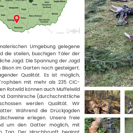
 malerischen Umgebung gelegene
d die steilen, buschigen Täler der
dliche Jagd. Die Spannung der Jagd
 Bison im Garten noch gesteigert.
gender Qualität. Es ist möglich,
 Trophäen mit mehr als 235 CIC-
ben Rotwild können auch Muffelwild
nd Damhirsche (durchschnittliche
chossen werden Qualität. Wir
 Gatter. Während die Drückjagden
schweine erlegen. Unsere freie
und um den Gatter möglich, mit
ro Tag. Der Hirschbrunft beginnt