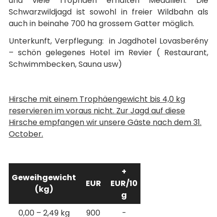
und viele Trophäen erhalten Medallien. Die
Schwarzwildjagd ist sowohl in freier Wildbahn als
auch in beinahe 700 ha grossem Gatter möglich.
Unterkunft, Verpflegung: in Jagdhotel Lovasberény
– schön gelegenes Hotel im Revier ( Restaurant,
Schwimmbecken, Sauna usw)
Hirsche mit einem Trophäengewicht bis 4,0 kg
reservieren im voraus nicht. Zur Jagd auf diese
Hirsche empfangen wir unsere Gäste nach dem 31.
October.
+
Geweihgewicht
EUR
EUR/10
(kg)
g
0,00 – 2,49 kg
900
-