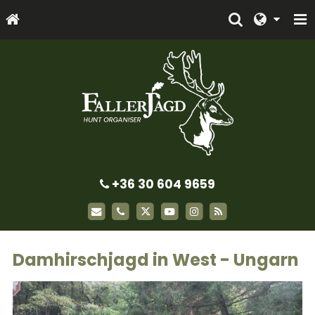
+36 30 604 9659
Damhirschjagd in West - Ungarn