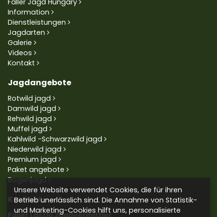
Faller Jagd Hungary
Information
Dienstleistungen
Jagdarten
Galerie
Videos
Kontakt
Jagdangebote
Rotwild jagd
Damwild jagd
Rehwild jagd
Muffel jagd
Kahlwild -Schwarzwild jagd
Niederwild jagd
Premium jagd
Paket angebote
Bogenjagd
Unsere Website verwendet Cookies, die für ihren
Kontakt
Betrieb unerlässlich sind. Die Annahme von Statistik-
und Marketing-Cookies hilft uns, personalisierte
Faller László Jagdvermittler