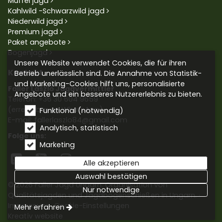
Muffel jagd
Kahlwild -Schwarzwild jagd
Niederwild jagd
Premium jagd
Paket angebote
Bogenjagd
Unsere Website verwendet Cookies, die für ihren
Kontakt
Betrieb unerlässlich sind. Die Annahme von Statistik-
und Marketing-Cookies hilft uns, personalisierte
Faller László Jagdvermittler
Angebote und ein besseres Nutzererlebnis zu bieten.
Telefon:
+36 30 604 9659
(erreichbar an WhatsApp)
Funktional (notwendig)
E-mail: fallerlaszlo84@gmail.com
Analytisch, statistisch
Folge uns:
Marketing



Alle akzeptieren
Auswahl bestätigen
© 2026 Faller Jagd Ungarn. Organisation von
Nur notwendige
Qualitätsjagden und Jagdbogenschießen in Ungarn.
Impressum
Cookie-Einstellungen
Mehr erfahren
Kreatív website