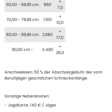
+
60,00 - 69,99 cm
860
7,0
+
70,00 - 79,99 cm
1.610
10,0
+
80,00 - 89,99 cm
2.680
17,0
+
90,00 cm -
4.490
26,0
Anschweissen: 50 % der Abschussgebühr der vom
Berufsjäger geschätzten Schneckenlänge.
Sonstige Nebenkosten:
- Jagdkarte: 140 € / Jäger