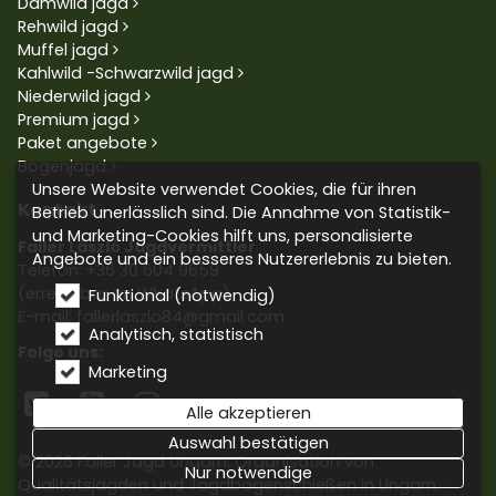
Damwild jagd
Rehwild jagd
Muffel jagd
Kahlwild -Schwarzwild jagd
Niederwild jagd
Premium jagd
Paket angebote
Bogenjagd
Unsere Website verwendet Cookies, die für ihren
Kontakt
Betrieb unerlässlich sind. Die Annahme von Statistik-
und Marketing-Cookies hilft uns, personalisierte
Faller László Jagdvermittler
Angebote und ein besseres Nutzererlebnis zu bieten.
Telefon:
+36 30 604 9659
(erreichbar an WhatsApp)
Funktional (notwendig)
E-mail: fallerlaszlo84@gmail.com
Analytisch, statistisch
Folge uns:
Marketing



Alle akzeptieren
Auswahl bestätigen
© 2026 Faller Jagd Ungarn. Organisation von
Nur notwendige
Qualitätsjagden und Jagdbogenschießen in Ungarn.