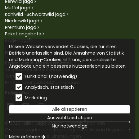
Rehwild jagd
Muffel jagd
Kahlwild -Schwarzwild jagd
Niederwild jagd
Premium jagd
Paket angebote
Bogenjagd
Unsere Website verwendet Cookies, die für ihren
Kontakt
Betrieb unerlässlich sind. Die Annahme von Statistik-
und Marketing-Cookies hilft uns, personalisierte
Faller László Jagdvermittler
Angebote und ein besseres Nutzererlebnis zu bieten.
Telefon:
+36 30 604 9659
(erreichbar an WhatsApp)
Funktional (notwendig)
E-mail: fallerlaszlo84@gmail.com
Analytisch, statistisch
Folge uns:
Marketing



Alle akzeptieren
Auswahl bestätigen
© 2026 Faller Jagd Ungarn. Organisation von
Nur notwendige
Qualitätsjagden und Jagdbogenschießen in Ungarn.
Impressum
Cookie-Einstellungen
Mehr erfahren