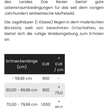
des Landes. Das Revier bietet gute
Lebensraumbedingungen für das seit dem vorigen
Jahrhundert einheimische Muffelwild.
Die Jagdhäuser (I. Klasse) liegen in dem malerischen
Börzsöny weit von bewohnten Ortschaften, so
bietet sich die ruhige Waldumgebung zum Erholen
an.
+
Schneckenlänge
EUR
EUR
(cm)
/ cm
- 59,99 cm
900
-
+
60,00 - 69,99 cm
900
75,0
+
70,00 - 79,99 cm
1.650
95,0