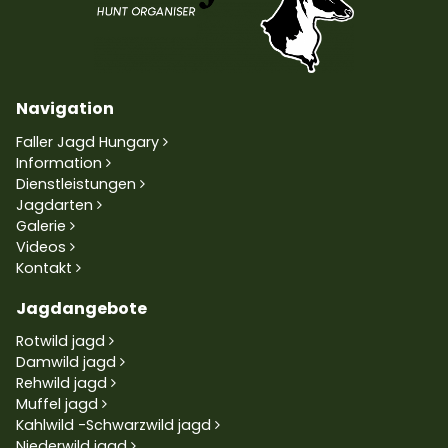
Navigation
Faller Jagd Hungary
Information
Dienstleistungen
Jagdarten
Galerie
Videos
Kontakt
Jagdangebote
Rotwild jagd
Damwild jagd
Rehwild jagd
Muffel jagd
Kahlwild -Schwarzwild jagd
Niederwild jagd