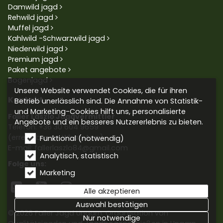
Damwild jagd
Rehwild jagd
Muffel jagd
Kahlwild -Schwarzwild jagd
Niederwild jagd
Premium jagd
Paket angebote
Bogenjagd
Unsere Website verwendet Cookies, die für ihren
Kontakt
Betrieb unerlässlich sind. Die Annahme von Statistik-
und Marketing-Cookies hilft uns, personalisierte
Faller László Jagdvermittler
Angebote und ein besseres Nutzererlebnis zu bieten.
Telefon:
+36 30 604 9659
(erreichbar an WhatsApp)
Funktional (notwendig)
E-mail: fallerlaszlo84@gmail.com
Analytisch, statistisch
Folge uns:
Marketing



Alle akzeptieren
Auswahl bestätigen
© 2026 Faller Jagd Ungarn. Organisation von
Nur notwendige