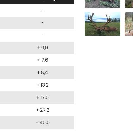
-
-
-
+ 6,9
+ 7,6
+ 8,4
+ 13,2
+ 17,0
+ 27,2
+ 40,0