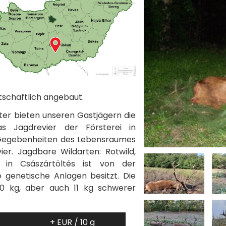
tschaftlich angebaut.
ter bieten unseren Gastjägern die
as Jagdrevier der Försterei in
en Gegebenheiten des Lebensraumes
ier. Jagdbare Wildarten: Rotwild,
g in Császártöltés ist von der
 genetische Anlagen besitzt. Die
0 kg, aber auch 11 kg schwerer
+ EUR / 10 g