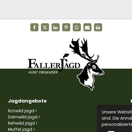
Jagdangebote
Rotwild jagd
Unsere Website
Damwild jagd
sind. Die Anna
Rehwild jagd
personalisiert
Muffel jagd