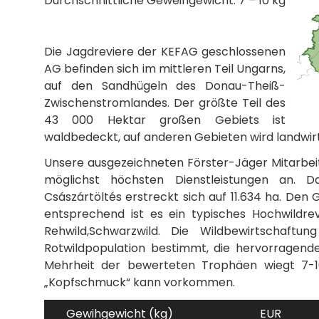
Durchschnittliche Geweihgewicht: 7 – 10 kg
Die Jagdreviere der KEFAG geschlossenen
AG befinden sich im mittleren Teil Ungarns,
auf den Sandhügeln des Donau-Theiß-
Zwischenstromlandes. Der größte Teil des
43 000 Hektar großen Gebiets ist
waldbedeckt, auf anderen Gebieten wird landwir
Unsere ausgezeichneten Förster-Jäger Mitarbei
möglichst höchsten Dienstleistungen an. D
Császártöltés erstreckt sich auf 11.634 ha. D
entsprechend ist es ein typisches Hochwildrev
Rehwild,Schwarzwild. Die Wildbewirtschaftun
Rotwildpopulation bestimmt, die hervorragende
Mehrheit der bewerteten Trophäen wiegt 7-1
„Kopfschmuck“ kann vorkommen.
Gewihgewicht (kg)
EUR