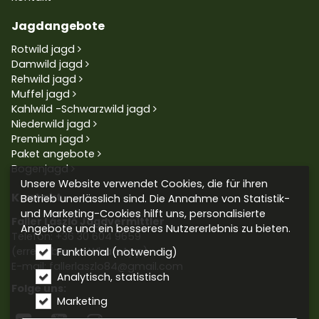
Jagdangebote
Rotwild jagd
Damwild jagd
Rehwild jagd
Muffel jagd
Kahlwild -Schwarzwild jagd
Niederwild jagd
Premium jagd
Paket angebote
Bogenjagd
Unsere Website verwendet Cookies, die für ihren
Kontakt
Betrieb unerlässlich sind. Die Annahme von Statistik-
und Marketing-Cookies hilft uns, personalisierte
Faller László Jagdvermittler
Angebote und ein besseres Nutzererlebnis zu bieten.
Telefon:
+36 30 604 9659
(erreichbar an WhatsApp)
Funktional (notwendig)
E-mail: fallerlaszlo84@gmail.com
Analytisch, statistisch
Folge uns:
Marketing